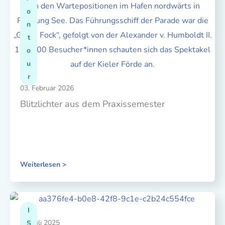
o
n
t
o
u
r
03. Februar 2026
Blitzlichter aus dem Praxissemester
Weiterlesen >
I
15. Juli 2025
S