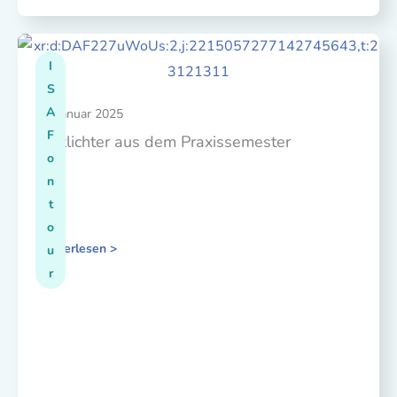
I
S
A
08. Januar 2025
F
Blitzlichter aus dem Praxissemester
o
n
t
o
Weiterlesen >
u
r