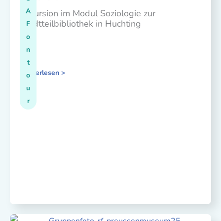
A
Exkursion im Modul Soziologie zur
Stadtteilbibliothek in Huchting
F
o
n
t
Weiterlesen >
o
u
r