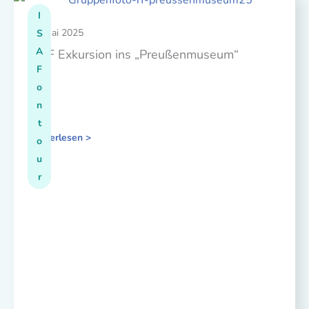
I
20. Mai 2025
S
A
ISAF Exkursion ins „Preußenmuseum“
F
o
n
t
Weiterlesen >
o
u
r