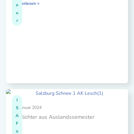
Weiterlesen >
o
u
r
I
05. Januar 2024
S
A
Blitzlichter aus Auslandssemester
F
o