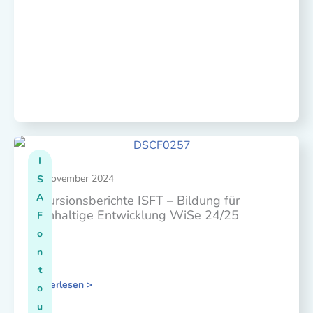
I
20. November 2024
S
A
Exkursionsberichte ISFT – Bildung für
nachhaltige Entwicklung WiSe 24/25
F
o
n
t
Weiterlesen >
o
u