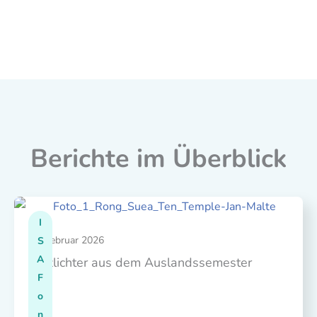
Berichte im Überblick
I
03. Februar 2026
S
A
Blitzlichter aus dem Auslandssemester
F
o
n