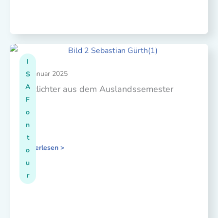
I
08. Januar 2025
S
A
Blitzlichter aus dem Auslandssemester
F
o
n
t
Weiterlesen >
o
u
r