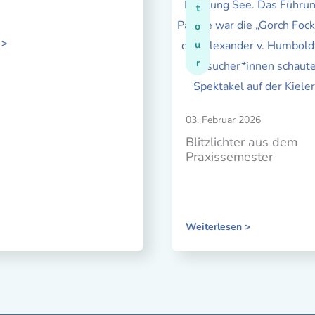
t
o
 >
u
r
03. Februar 2026
Blitzlichter aus dem
Praxissemester
Weiterlesen >