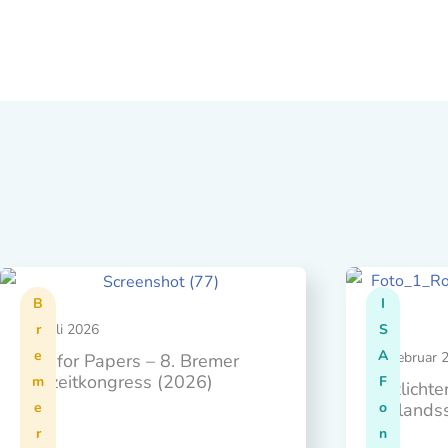
B
I
09. Juli 2026
r
S
e
A
03. Februar 
Call for Papers – 8. Bremer
Freizeitkongress (2026)
m
F
Blitzlicht
e
Auslands
o
r
n