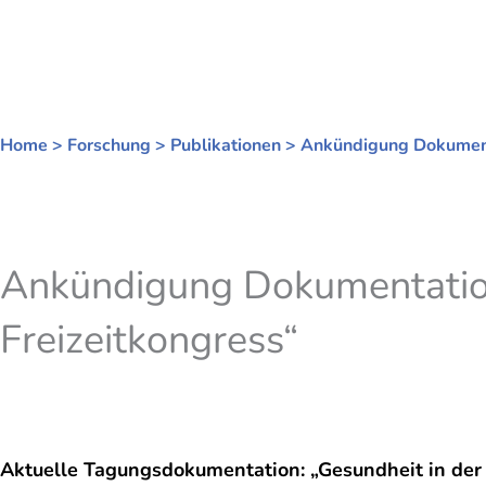
Zum
Inhalt
springen
Home
>
Forschung
>
Publikationen
>
Ankündigung Dokumenta
Ankündigung Dokumentatio
Freizeitkongress“
Aktuelle Tagungsdokumentation: „Gesundheit in der 