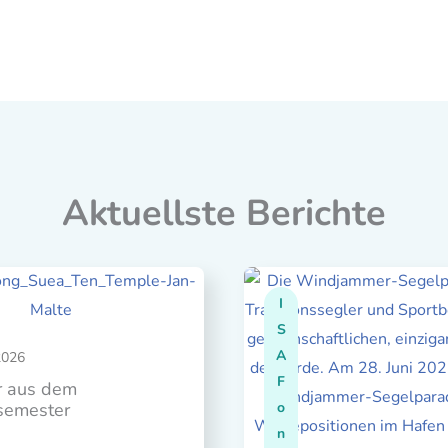
Aktuellste Berichte
I
S
A
2026
F
er aus dem
semester
o
n