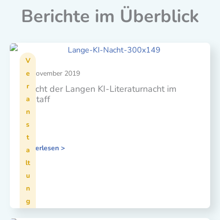
Berichte im Überblick
V
11. November 2019
e
r
Bericht der Langen KI-Literaturnacht im
Falstaff
a
n
s
t
Weiterlesen >
a
lt
u
n
g
e