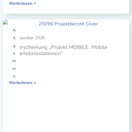
Weiterlesen >
A
21. Dezember 2025
ll
g
Neuerscheinung „Projekt MOBILE. Mobile
Lernerlebnisstationen“
e
m
ei
n
Weiterlesen >