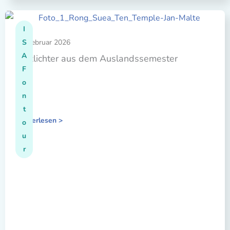
r
e
s
I
s
03. Februar 2026
S
A
Blitzlichter aus dem Auslandssemester
F
o
n
t
Weiterlesen >
o
u
r