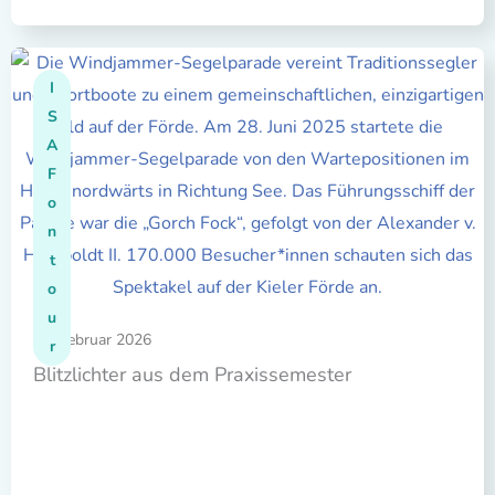
I
S
A
F
o
n
t
o
u
03. Februar 2026
r
Blitzlichter aus dem Praxissemester