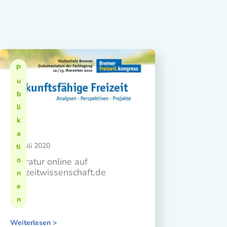
P
u
b
li
k
a
30. Juli 2020
ti
o
Literatur online auf
Freizeitwissenschaft.de
n
e
n
Weiterlesen >