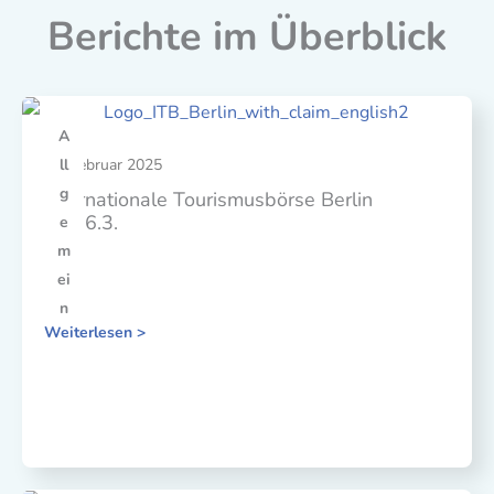
Berichte im Überblick
A
28. Februar 2025
ll
g
Internationale Tourismusbörse Berlin
4.3.-6.3.
e
m
ei
n
Weiterlesen >